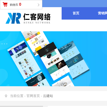
会员登录
|
会员注册
0
购物车
首页
营销
当前位置 -
官网首页 -
云建站